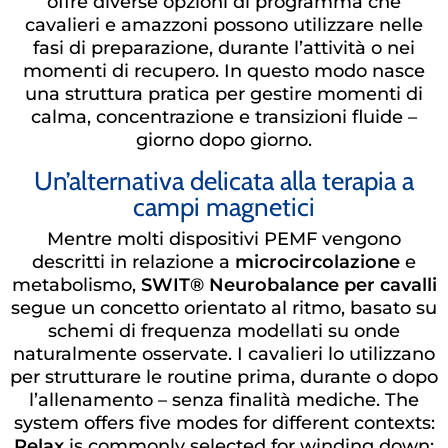
offre diverse opzioni di programma che
cavalieri e amazzoni possono utilizzare nelle
fasi di preparazione, durante l’attività o nei
momenti di recupero. In questo modo nasce
una struttura pratica per gestire momenti di
calma, concentrazione e transizioni fluide –
giorno dopo giorno.
Un’alternativa delicata alla terapia a
campi magnetici
Mentre molti dispositivi PEMF vengono
descritti in relazione a
microcircolazione
e
metabolismo,
SWIT® Neurobalance per cavalli
segue un concetto orientato al ritmo, basato su
schemi di frequenza modellati su onde
naturalmente osservate. I cavalieri lo utilizzano
per strutturare le routine prima, durante o dopo
l’allenamento – senza finalità mediche. The
system offers five modes for different contexts:
Relax
is commonly selected for winding down;