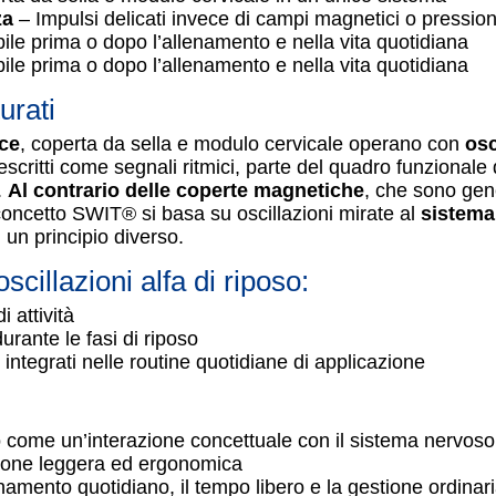
za
– Impulsi delicati invece di campi magnetici o pressio
bile prima o dopo l’allenamento e nella vita quotidiana
bile prima o dopo l’allenamento e nella vita quotidiana
urati
ce
, coperta da sella e modulo cervicale operano con
osc
scritti come segnali ritmici, parte del quadro funzionale
.
Al contrario delle coperte magnetiche
, che sono gen
l concetto SWIT® si basa su oscillazioni mirate al
sistema
 un principio diverso.
cillazioni alfa di riposo:
 attività
durante le fasi di riposo
tegrati nelle routine quotidiane di applicazione
o come un’interazione concettuale con il sistema nervoso
ione leggera ed ergonomica
enamento quotidiano, il tempo libero e la gestione ordinar