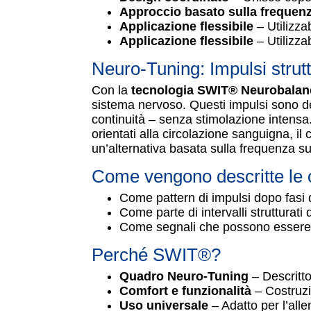
Approccio basato sulla frequen
Applicazione flessibile
– Utilizza
Applicazione flessibile
– Utilizza
Neuro-Tuning: Impulsi strutt
Con la
tecnologia SWIT® Neurobalan
sistema nervoso. Questi impulsi sono de
continuità – senza stimolazione intensa
orientati alla circolazione sanguigna, i
un’alternativa basata sulla frequenza su
Come vengono descritte le os
Come pattern di impulsi dopo fasi di
Come parte di intervalli strutturati 
Come segnali che possono essere in
Perché SWIT®?
Quadro Neuro-Tuning
– Descritt
Comfort e funzionalità
– Costruz
Uso universale
– Adatto per l’all