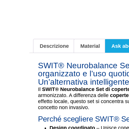
Descrizione
Material
Ask ab
SWIT® Neurobalance Set 
organizzato e l’uso quoti
Un’alternativa intelligen
Il
SWIT® Neurobalance Set di coperte
armonizzato. A differenza delle
coperte
effetto locale, questo set si concentra s
concetto non invasivo.
Perché scegliere SWIT® Set
Design coordinato
– Unisce coper