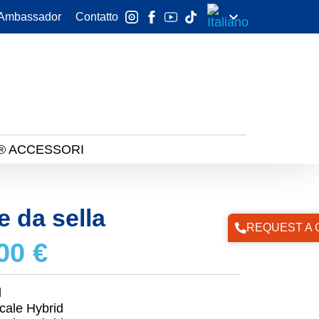
 Ambassador
Contatto
® ACCESSORI
e da sella
REQUEST A 
,00
€
d
cale Hybrid