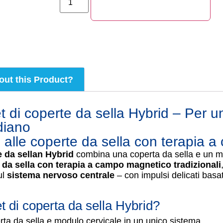
AGGIUNGI AL CARRELLO
out this Product?
di coperte da sella Hybrid – Per u
diano
te alle coperte da sella con terapia
 da sellan Hybrid
combina una coperta da sella e un mo
 da sella con terapia a campo magnetico tradizionali
ul
sistema nervoso centrale
– con impulsi delicati basat
 di coperta da sella Hybrid?
ta da sella e modulo cervicale in un unico sistema