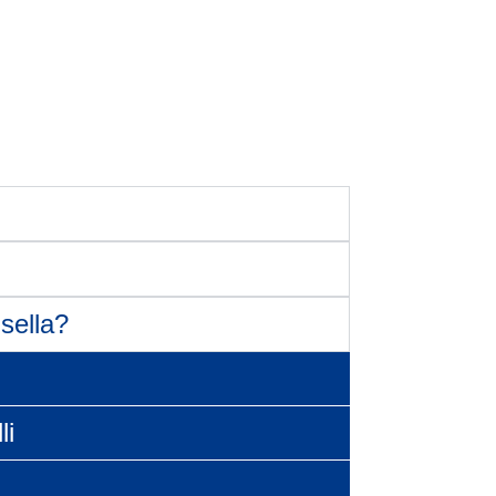
sella?
li