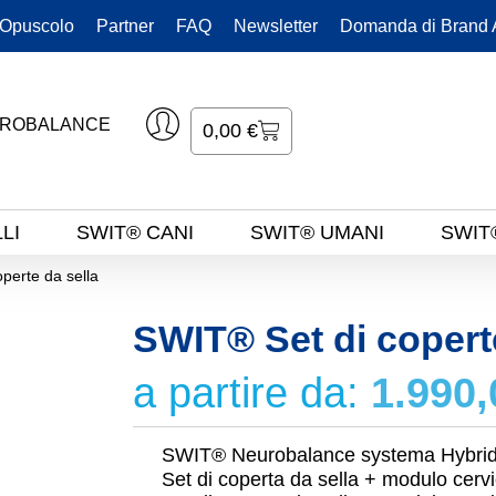
Opuscolo
Partner
FAQ
Newsletter
Domanda di Brand
UROBALANCE
0,00
€
LI
SWIT® CANI
SWIT® UMANI
SWIT
perte da sella
SWIT® Set di copert
a partire da:
1.990
SWIT® Neurobalance systema Hybri
Set di coperta da sella + modulo cervi