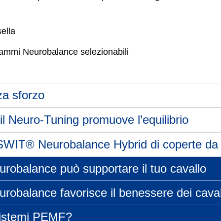
ella
grammi Neurobalance selezionabili
za sforzo
il Neuro-Tuning promuove l’equilibrio
 SWIT® Neurobalance Hybrid di coperte da 
obalance può supportare il tuo cavallo
obalance favorisce il benessere dei caval
sistemi PEMF?