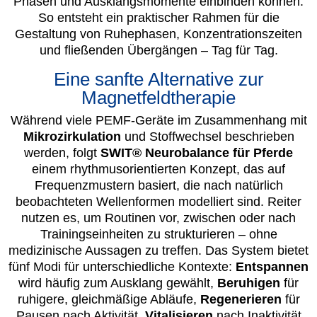
Phasen und Ausklangsmomente einbinden können.
So entsteht ein praktischer Rahmen für die
Gestaltung von Ruhephasen, Konzentrationszeiten
und fließenden Übergängen – Tag für Tag.
Eine sanfte Alternative zur
Magnetfeldtherapie
Während viele PEMF-Geräte im Zusammenhang mit
Mikrozirkulation
und Stoffwechsel beschrieben
werden, folgt
SWIT® Neurobalance für Pferde
einem rhythmusorientierten Konzept, das auf
Frequenzmustern basiert, die nach natürlich
beobachteten Wellenformen modelliert sind. Reiter
nutzen es, um Routinen vor, zwischen oder nach
Trainingseinheiten zu strukturieren – ohne
medizinische Aussagen zu treffen. Das System bietet
fünf Modi für unterschiedliche Kontexte:
Entspannen
wird häufig zum Ausklang gewählt,
Beruhigen
für
ruhigere, gleichmäßige Abläufe,
Regenerieren
für
Pausen nach Aktivität,
Vitalisieren
nach Inaktivität