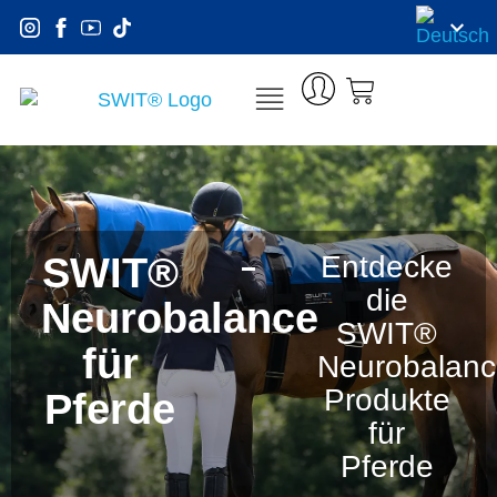
SWIT®
Entdecke
die
Neurobalance
SWIT®
für
Neurobalanc
Produkte
Pferde
für
Pferde